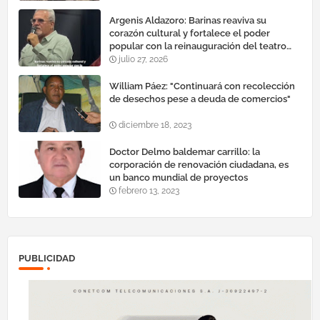
Argenis Aldazoro: Barinas reaviva su
corazón cultural y fortalece el poder
popular con la reinauguración del teatro
esteban ruiz guevara
julio 27, 2026
William Páez: "Continuará con recolección
de desechos pese a deuda de comercios"
diciembre 18, 2023
Doctor Delmo baldemar carrillo: la
corporación de renovación ciudadana, es
un banco mundial de proyectos
febrero 13, 2023
PUBLICIDAD