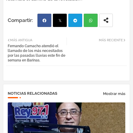
Fac
Twi
Tel
Wh
MÁS ANTIGUA
MÁS RECIENTE
Fernando Camacho atendió el
ebo
tter
egr
atsa
llamado de los más necesitados
por las pasadas lluvias este fin de
semana en Barinas.
ok
am
pp
NOTICIAS RELACIONADAS
Mostrar más