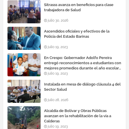
Sitrasss avanza en beneficios para clase
trabajadora de Salud
julio 30, 2026
Ascendidos oficiales y efectivos de la
Policía del Estado Barinas
julio 19, 2023
En Crespo: Gobernador Adolfo Pereira
entregó reconocimientos a estudiantes con
mejores promedios durante el año escolar
2022 – 2023
julio 19, 2023
Instalada en mesa de diálogo cláusula 4 del
Sector Salud
julio 28, 2026
Alcaldía de Bolívar y Obras Públicas
avanzan en la rehabilitación de la vía a
Calderas
julio 19, 2023