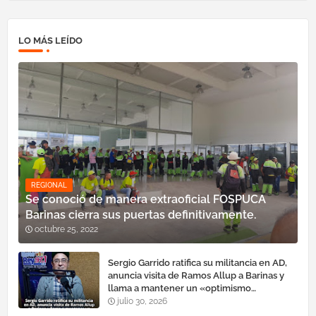
LO MÁS LEÍDO
REGIONAL
Se conoció de manera extraoficial FOSPUCA
Barinas cierra sus puertas definitivamente.
octubre 25, 2022
Sergio Garrido ratifica su militancia en AD,
anuncia visita de Ramos Allup a Barinas y
llama a mantener un «optimismo
cauteloso»
julio 30, 2026