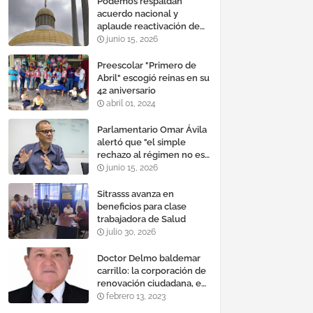
Podemos respaldan
acuerdo nacional y
aplaude reactivación de
Tocoma con la
junio 15, 2026
incorporación de 2.640
megavatios al sistema
Preescolar "Primero de
eléctrico nacional
Abril" escogió reinas en su
42 aniversario
abril 01, 2024
Parlamentario Omar Ávila
alertó que "el simple
rechazo al régimen no es
suficiente para lograr un
junio 15, 2026
cambio democrático
efectivo"
Sitrasss avanza en
beneficios para clase
trabajadora de Salud
julio 30, 2026
Doctor Delmo baldemar
carrillo: la corporación de
renovación ciudadana, es
un banco mundial de
febrero 13, 2023
proyectos