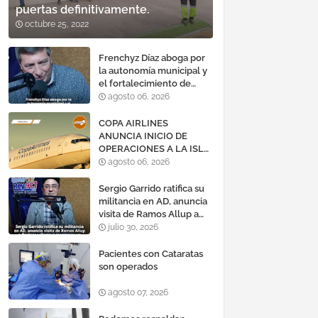
puertas definitivamente.
octubre 25, 2022
Frenchyz Díaz aboga por
la autonomía municipal y
el fortalecimiento de
servicios públicos
agosto 06, 2026
COPA AIRLINES
ANUNCIA INICIO DE
OPERACIONES A LA ISLA
DE MARGARITA,
agosto 06, 2026
VENEZUELA
Sergio Garrido ratifica su
militancia en AD, anuncia
visita de Ramos Allup a
Barinas y llama a
julio 30, 2026
mantener un «optimismo
cauteloso»
Pacientes con Cataratas
son operados
agosto 07, 2026