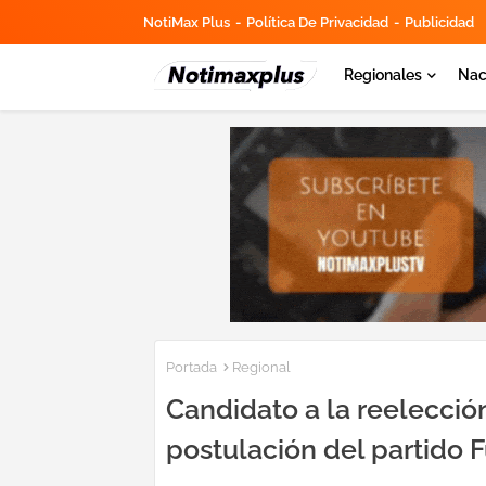
NotiMax Plus
Política De Privacidad
Publicidad
Regionales
Nac
Portada
Regional
Candidato a la reelección
postulación del partido 