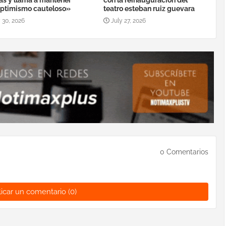
as y llama a mantener
con la reinauguración del
ptimismo cauteloso»
teatro esteban ruiz guevara
 30, 2026
July 27, 2026
0 Comentarios
icar un comentario (0)