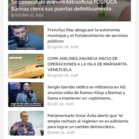
Se conoció de manera extraoficial FOSPUCA
Barinas cierra sus puertas definitivamente.
octubre 25, 2022
Frenchyz Díaz aboga por la autonomía
municipal y el fortalecimiento de servicios
públicos
agosto 06, 2026
COPA AIRLINES ANUNCIA INICIO DE
OPERACIONES A LA ISLA DE MARGARITA,
VENEZUELA
agosto 06, 2026
Sergio Garrido ratifica su militancia en AD,
anuncia visita de Ramos Allup a Barinas y
llama a mantener un «optimismo
cauteloso»
julio 30, 2026
Parlamentario Omar Ávila alertó que "el
simple rechazo al régimen no es suficiente
para lograr un cambio democrático
efectivo"
junio 15, 2026