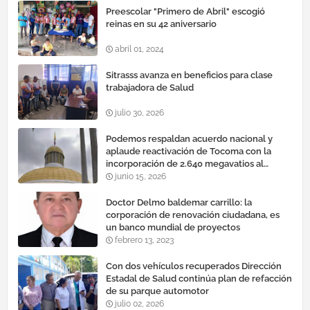
Preescolar "Primero de Abril" escogió
reinas en su 42 aniversario
abril 01, 2024
Sitrasss avanza en beneficios para clase
trabajadora de Salud
julio 30, 2026
Podemos respaldan acuerdo nacional y
aplaude reactivación de Tocoma con la
incorporación de 2.640 megavatios al
sistema eléctrico nacional
junio 15, 2026
Doctor Delmo baldemar carrillo: la
corporación de renovación ciudadana, es
un banco mundial de proyectos
febrero 13, 2023
Con dos vehículos recuperados Dirección
Estadal de Salud continúa plan de refacción
de su parque automotor ‎
julio 02, 2026