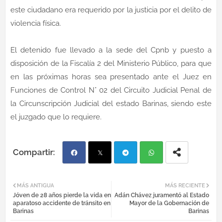
este ciudadano era requerido por la justicia por el delito de
violencia física.
El detenido fue llevado a la sede del Cpnb y puesto a
disposición de la Fiscalía 2 del Ministerio Público, para que
en las próximas horas sea presentado ante el Juez en
Funciones de Control N° 02 del Circuito Judicial Penal de
la Circunscripción Judicial del estado Barinas, siendo este
el juzgado que lo requiere.
Fac
Twi
Tel
Wh
MÁS ANTIGUA
MÁS RECIENTE
Jóven de 28 años pierde la vida en
Adán Chávez juramentó al Estado
ebo
tter
egr
atsa
aparatoso accidente de tránsito en
Mayor de la Gobernación de
Barinas
Barinas
ok
am
pp