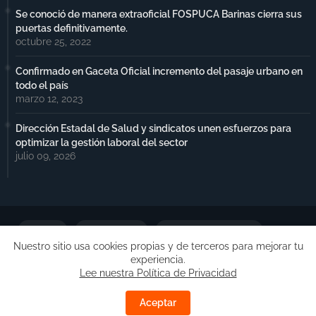
Se conoció de manera extraoficial FOSPUCA Barinas cierra sus
puertas definitivamente.
octubre 25, 2022
Confirmado en Gaceta Oficial incremento del pasaje urbano en
todo el país
marzo 12, 2023
Dirección Estadal de Salud y sindicatos unen esfuerzos para
optimizar la gestión laboral del sector
julio 09, 2026
Portada
Notimax Plus
Política de Privacidad
Nuestro sitio usa cookies propias y de terceros para mejorar tu
experiencia.
Publicidad
Lee nuestra Política de Privacidad
Copyright ©
Free Blogger Templates
| Desarrollado por
Aceptar
Barinas.Online