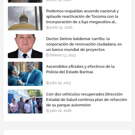
Podemos respaldan acuerdo nacional y
aplaude reactivación de Tocoma con la
incorporación de 2.640 megavatios al
sistema eléctrico nacional
junio 15, 2026
Doctor Delmo baldemar carrillo: la
corporación de renovación ciudadana, es
un banco mundial de proyectos
febrero 13, 2023
Ascendidos oficiales y efectivos de la
Policía del Estado Barinas
julio 19, 2023
Con dos vehículos recuperados Dirección
Estadal de Salud continúa plan de refacción
de su parque automotor ‎
julio 02, 2026