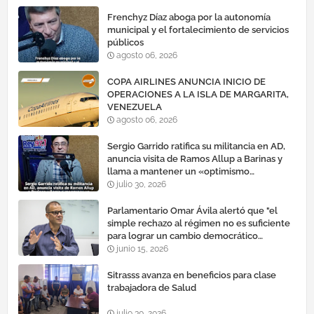
Frenchyz Díaz aboga por la autonomía
municipal y el fortalecimiento de servicios
públicos
agosto 06, 2026
COPA AIRLINES ANUNCIA INICIO DE
OPERACIONES A LA ISLA DE MARGARITA,
VENEZUELA
agosto 06, 2026
Sergio Garrido ratifica su militancia en AD,
anuncia visita de Ramos Allup a Barinas y
llama a mantener un «optimismo
cauteloso»
julio 30, 2026
Parlamentario Omar Ávila alertó que "el
simple rechazo al régimen no es suficiente
para lograr un cambio democrático
efectivo"
junio 15, 2026
Sitrasss avanza en beneficios para clase
trabajadora de Salud
julio 30, 2026