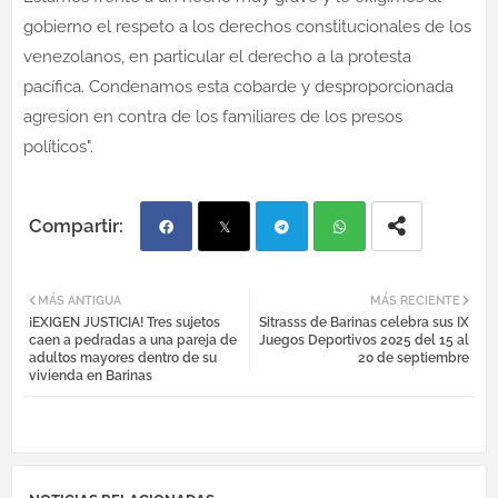
gobierno el respeto a los derechos constitucionales de los
venezolanos, en particular el derecho a la protesta
pacífica. Condenamos esta cobarde y desproporcionada
agresion en contra de los familiares de los presos
políticos".
Fac
Twi
Tel
Wh
MÁS ANTIGUA
MÁS RECIENTE
¡EXIGEN JUSTICIA! Tres sujetos
Sitrasss de Barinas celebra sus IX
ebo
tter
egr
atsa
caen a pedradas a una pareja de
Juegos Deportivos 2025 del 15 al
adultos mayores dentro de su
20 de septiembre
vivienda en Barinas
ok
am
pp