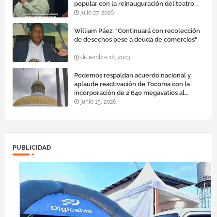
popular con la reinauguración del teatro
esteban ruiz guevara
julio 27, 2026
William Páez: "Continuará con recolección
de desechos pese a deuda de comercios"
diciembre 18, 2023
Podemos respaldan acuerdo nacional y
aplaude reactivación de Tocoma con la
incorporación de 2.640 megavatios al
sistema eléctrico nacional
junio 15, 2026
PUBLICIDAD