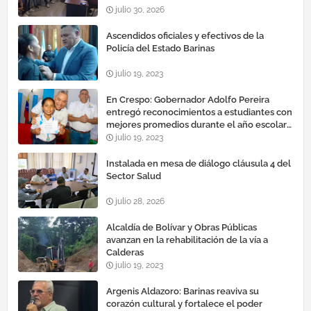
julio 30, 2026
Ascendidos oficiales y efectivos de la
Policía del Estado Barinas
julio 19, 2023
En Crespo: Gobernador Adolfo Pereira
entregó reconocimientos a estudiantes con
mejores promedios durante el año escolar
2022 – 2023
julio 19, 2023
Instalada en mesa de diálogo cláusula 4 del
Sector Salud
julio 28, 2026
Alcaldía de Bolívar y Obras Públicas
avanzan en la rehabilitación de la vía a
Calderas
julio 19, 2023
Argenis Aldazoro: Barinas reaviva su
corazón cultural y fortalece el poder