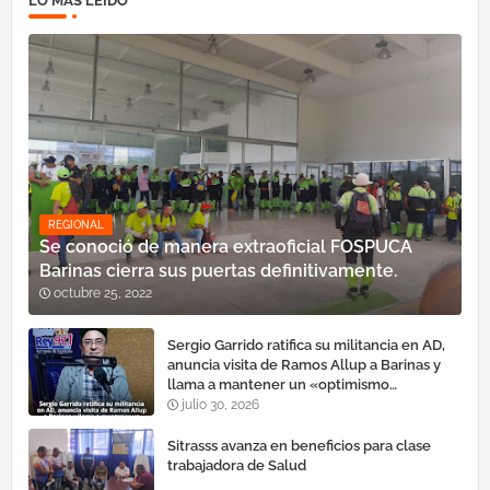
LO MÁS LEÍDO
REGIONAL
Se conoció de manera extraoficial FOSPUCA
Barinas cierra sus puertas definitivamente.
octubre 25, 2022
Sergio Garrido ratifica su militancia en AD,
anuncia visita de Ramos Allup a Barinas y
llama a mantener un «optimismo
cauteloso»
julio 30, 2026
Sitrasss avanza en beneficios para clase
trabajadora de Salud