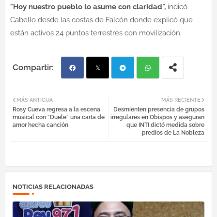
"Hoy nuestro pueblo lo asume con claridad",
indicó
Cabello desde las costas de Falcón donde explicó que
están activos 24 puntos terrestres con movilización.
Fac
Twi
Tel
Wh
MÁS ANTIGUA
MÁS RECIENTE
Rosy Cueva regresa a la escena
Desmienten presencia de grupos
ebo
tter
egr
atsa
musical con “Duele” una carta de
irregulares en Obispos y aseguran
amor hecha canción
que INTI dictó medida sobre
predios de La Nobleza
ok
am
pp
NOTICIAS RELACIONADAS