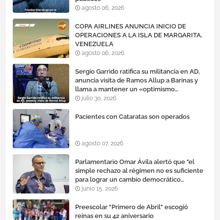
agosto 06, 2026
COPA AIRLINES ANUNCIA INICIO DE
OPERACIONES A LA ISLA DE MARGARITA,
VENEZUELA
agosto 06, 2026
Sergio Garrido ratifica su militancia en AD,
anuncia visita de Ramos Allup a Barinas y
llama a mantener un «optimismo
cauteloso»
julio 30, 2026
Pacientes con Cataratas son operados
agosto 07, 2026
Parlamentario Omar Ávila alertó que "el
simple rechazo al régimen no es suficiente
para lograr un cambio democrático
efectivo"
junio 15, 2026
Preescolar "Primero de Abril" escogió
reinas en su 42 aniversario