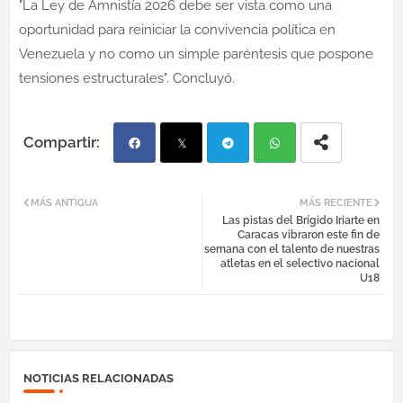
"La Ley de Amnistía 2026 debe ser vista como una
oportunidad para reiniciar la convivencia política en
Venezuela y no como un simple paréntesis que pospone
tensiones estructurales". Concluyó.
Fac
Twi
Tel
Wh
MÁS ANTIGUA
MÁS RECIENTE
Las pistas del Brígido Iriarte en
ebo
tter
egr
atsa
Caracas vibraron este fin de
semana con el talento de nuestras
atletas en el selectivo nacional
ok
am
pp
U18
NOTICIAS RELACIONADAS