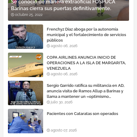
Se conoció de manera extraoficial FOSPUCA
Barinas cierra sus puertas definitivamente.
octubre 25, 2022
Frenchyz Díaz aboga por la autonomía
municipal y el fortalecimiento de servicios
públicos
agosto 06, 2026
COPA AIRLINES ANUNCIA INICIO DE
OPERACIONES A LA ISLA DE MARGARITA,
VENEZUELA
agosto 06, 2026
Sergio Garrido ratifica su militancia en AD,
anuncia visita de Ramos Allup a Barinas y
llama a mantener un «optimismo
cauteloso»
julio 30, 2026
Pacientes con Cataratas son operados
agosto 07, 2026