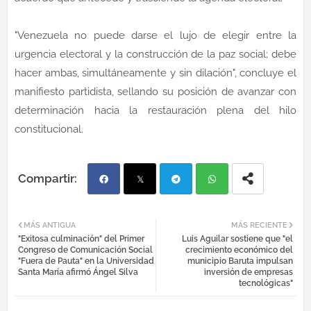
"Venezuela no puede darse el lujo de elegir entre la
urgencia electoral y la construcción de la paz social; debe
hacer ambas, simultáneamente y sin dilación", concluye el
manifiesto partidista, sellando su posición de avanzar con
determinación hacia la restauración plena del hilo
constitucional.
Fac
Twi
Tel
Wh
MÁS ANTIGUA
MÁS RECIENTE
"Exitosa culminación" del Primer
Luis Aguilar sostiene que "el
ebo
tter
egr
atsa
Congreso de Comunicación Social
crecimiento económico del
"Fuera de Pauta" en la Universidad
municipio Baruta impulsan
Santa María afirmó Ángel Silva
inversión de empresas
ok
am
pp
tecnológicas"