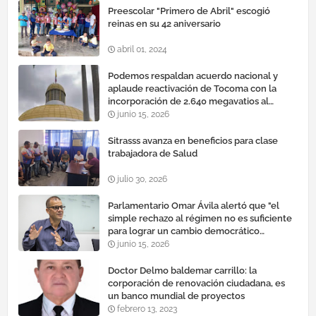
Preescolar "Primero de Abril" escogió
reinas en su 42 aniversario
abril 01, 2024
Podemos respaldan acuerdo nacional y
aplaude reactivación de Tocoma con la
incorporación de 2.640 megavatios al
sistema eléctrico nacional
junio 15, 2026
Sitrasss avanza en beneficios para clase
trabajadora de Salud
julio 30, 2026
Parlamentario Omar Ávila alertó que "el
simple rechazo al régimen no es suficiente
para lograr un cambio democrático
efectivo"
junio 15, 2026
Doctor Delmo baldemar carrillo: la
corporación de renovación ciudadana, es
un banco mundial de proyectos
febrero 13, 2023