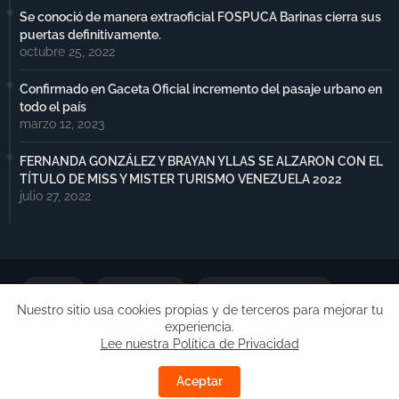
Se conoció de manera extraoficial FOSPUCA Barinas cierra sus
puertas definitivamente.
octubre 25, 2022
Confirmado en Gaceta Oficial incremento del pasaje urbano en
todo el país
marzo 12, 2023
FERNANDA GONZÁLEZ Y BRAYAN YLLAS SE ALZARON CON EL
TÍTULO DE MISS Y MISTER TURISMO VENEZUELA 2022
julio 27, 2022
Portada
Notimax Plus
Política de Privacidad
Nuestro sitio usa cookies propias y de terceros para mejorar tu
experiencia.
Publicidad
Lee nuestra Política de Privacidad
Copyright ©
Free Blogger Templates
| Desarrollado por
Aceptar
Barinas.Online