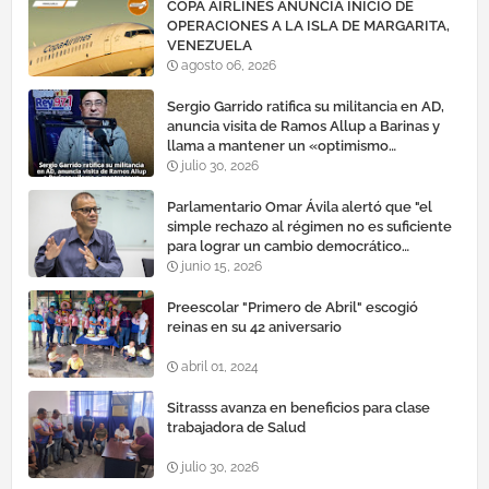
COPA AIRLINES ANUNCIA INICIO DE
OPERACIONES A LA ISLA DE MARGARITA,
VENEZUELA
agosto 06, 2026
Sergio Garrido ratifica su militancia en AD,
anuncia visita de Ramos Allup a Barinas y
llama a mantener un «optimismo
cauteloso»
julio 30, 2026
Parlamentario Omar Ávila alertó que "el
simple rechazo al régimen no es suficiente
para lograr un cambio democrático
efectivo"
junio 15, 2026
Preescolar "Primero de Abril" escogió
reinas en su 42 aniversario
abril 01, 2024
Sitrasss avanza en beneficios para clase
trabajadora de Salud
julio 30, 2026