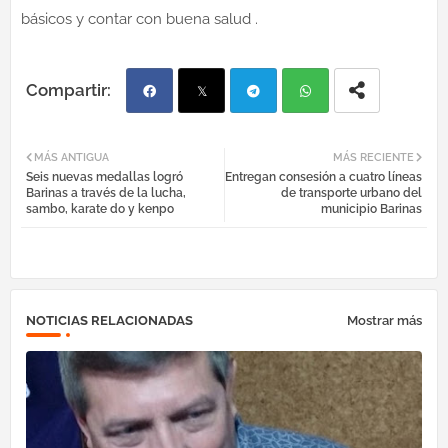
básicos y contar con buena salud .
Fac
Twi
Tel
Wh
MÁS ANTIGUA
MÁS RECIENTE
Seis nuevas medallas logró
Entregan consesión a cuatro líneas
ebo
tter
egr
atsa
Barinas a través de la lucha,
de transporte urbano del
sambo, karate do y kenpo
municipio Barinas
ok
am
pp
NOTICIAS RELACIONADAS
Mostrar más