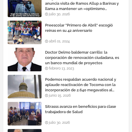
anuncia visita de Ramos Allup a Barinas y
llama a mantener un «optimismo
cauteloso»
julio 30, 2026
Preescolar "Primero de Abril" escogió
reinas en su 42 aniversario
abril 01, 2024
Doctor Delmo baldemar carrillo: la
corporación de renovación ciudadana, es
un banco mundial de proyectos
febrero 13, 2023
Podemos respaldan acuerdo nacional y
aplaude reactivación de Tocoma con la
incorporación de 2.640 megavatios al
sistema eléctrico nacional
junio 15, 2026
Sitrasss avanza en beneficios para clase
trabajadora de Salud
julio 30, 2026