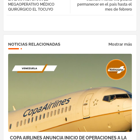
ebo
tter
egr
atsa
MEGAOPERATIVO MÉDICO
permanecer en el país hasta el
QUIRÚRGICO EL TOCUYO
mes de febrero
ok
am
pp
NOTICIAS RELACIONADAS
Mostrar más
COPA AIRLINES ANUNCIA INICIO DE OPERACIONES A LA