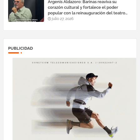
Argenis Aldazoro: Barinas reaviva su
corazón cultural y fortalece el poder
popular con la reinauguración del teatro
esteban ruiz guevara
julio 27, 2026
PUBLICIDAD