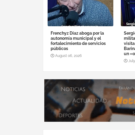
Frenchyz Díaz aboga por la
Sergi
autonomía municipal y el
milit
fortalecimiento de servicios
visit
públicos
Barin
un «o
August 06, 2026
July