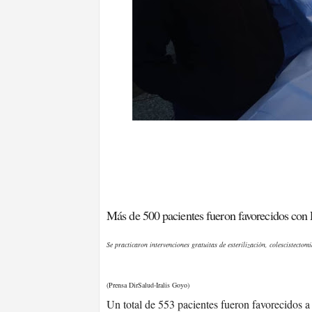
Más de 500 pacientes fueron favorecidos con 
Se practicaron intervenciones gratuitas de esterilizaciòn, colescistectom
(Prensa DirSalud-Iralis Goyo)
Un total de 553 pacientes fueron favorecidos a