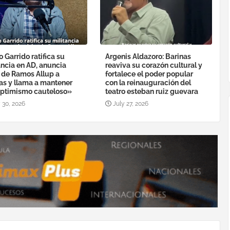
o Garrido ratifica su
Argenis Aldazoro: Barinas
ancia en AD, anuncia
reaviva su corazón cultural y
a de Ramos Allup a
fortalece el poder popular
as y llama a mantener
con la reinauguración del
ptimismo cauteloso»
teatro esteban ruiz guevara
 30, 2026
July 27, 2026