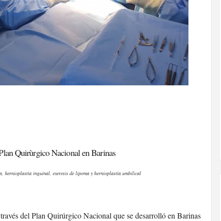
Plan Quirùrgico Nacional en Barinas
ía, hernioplastìa inguinal, exeresis de lipoma y hernioplastìa umbilical
 través del Plan Quirúrgico Nacional que se desarrolló en Barinas