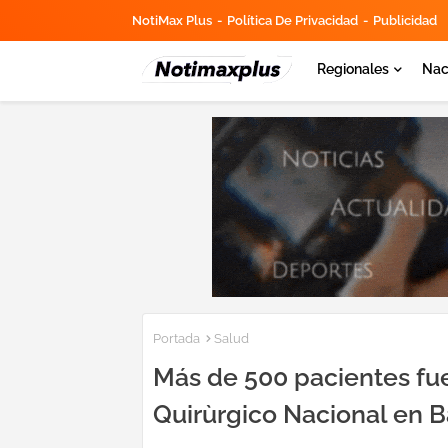
NotiMax Plus
Política De Privacidad
Publicidad
Regionales
Nac
Portada
Salud
Más de 500 pacientes fu
Quirùrgico Nacional en B