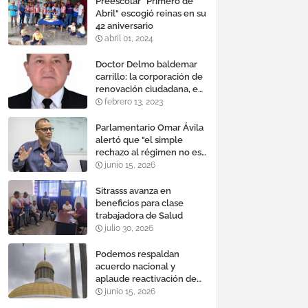
Preescolar "Primero de
Abril" escogió reinas en su
42 aniversario
abril 01, 2024
Doctor Delmo baldemar
carrillo: la corporación de
renovación ciudadana, es
un banco mundial de
febrero 13, 2023
proyectos
Parlamentario Omar Ávila
alertó que "el simple
rechazo al régimen no es
suficiente para lograr un
junio 15, 2026
cambio democrático
efectivo"
Sitrasss avanza en
beneficios para clase
trabajadora de Salud
julio 30, 2026
Podemos respaldan
acuerdo nacional y
aplaude reactivación de
Tocoma con la
junio 15, 2026
incorporación de 2.640