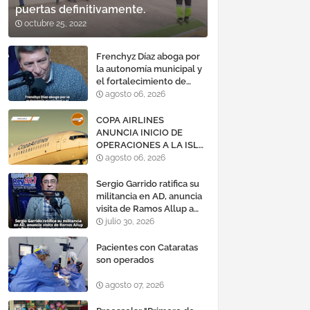
puertas definitivamente.
octubre 25, 2022
Frenchyz Díaz aboga por
la autonomía municipal y
el fortalecimiento de
servicios públicos
agosto 06, 2026
COPA AIRLINES
ANUNCIA INICIO DE
OPERACIONES A LA ISLA
DE MARGARITA,
agosto 06, 2026
VENEZUELA
Sergio Garrido ratifica su
militancia en AD, anuncia
visita de Ramos Allup a
Barinas y llama a
julio 30, 2026
mantener un «optimismo
cauteloso»
Pacientes con Cataratas
son operados
agosto 07, 2026