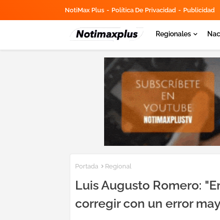
NotiMax Plus
Política De Privacidad
Publicidad
Regionales
Nac
Portada
Regional
Luis Augusto Romero: "En 
corregir con un error may