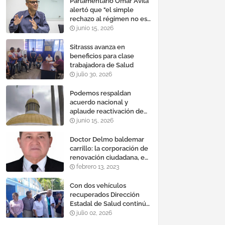
Parlamentario Omar Ávila
alertó que "el simple
rechazo al régimen no es
suficiente para lograr un
junio 15, 2026
cambio democrático
efectivo"
Sitrasss avanza en
beneficios para clase
trabajadora de Salud
julio 30, 2026
Podemos respaldan
acuerdo nacional y
aplaude reactivación de
Tocoma con la
junio 15, 2026
incorporación de 2.640
megavatios al sistema
Doctor Delmo baldemar
eléctrico nacional
carrillo: la corporación de
renovación ciudadana, es
un banco mundial de
febrero 13, 2023
proyectos
Con dos vehículos
recuperados Dirección
Estadal de Salud continúa
plan de refacción de su
julio 02, 2026
parque automotor ‎