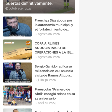
puertas definitivamente.
octubre 25, 2022
Frenchyz Díaz aboga por
la autonomía municipal y
el fortalecimiento de
servicios públicos
agosto 06, 2026
COPA AIRLINES
ANUNCIA INICIO DE
OPERACIONES A LA ISLA
DE MARGARITA,
agosto 06, 2026
VENEZUELA
Sergio Garrido ratifica su
militancia en AD, anuncia
visita de Ramos Allup a
Barinas y llama a
julio 30, 2026
mantener un «optimismo
cauteloso»
Preescolar "Primero de
Abril" escogió reinas en su
42 aniversario
abril 01, 2024